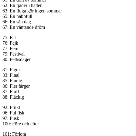
62: En fjäder i hatten
63: En fluga gör ingen sommar
65: En näbbfull
66: En sån dag…
67: En väntande dröm
75: Fat
76: Fejk
77: Fem
79: Festival
80: Fettisdagen
81: Figur
83: Final
85: Fjunig
86: Fler färger
87: Fluff
88: Fläckig
92: Frukt
96: Ful fisk
97: Fusk
100: Före och efter
101: Förlora