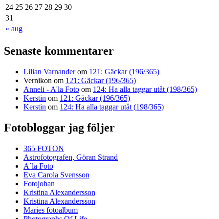
24
25
26
27
28
29
30
31
« aug
Senaste kommentarer
Lilian Varnander
om
121: Gäckar (196/365)
Vernikon
om
121: Gäckar (196/365)
Anneli - A'la Foto
om
124: Ha alla taggar utåt (198/365)
Kerstin
om
121: Gäckar (196/365)
Kerstin
om
124: Ha alla taggar utåt (198/365)
Fotobloggar jag följer
365 FOTON
Astrofotografen, Göran Strand
A´la Foto
Eva Carola Svensson
Fotojohan
Kristina Alexandersson
Kristina Alexandersson
Maries fotoalbum
Photographs Of Life