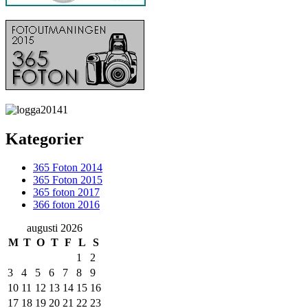
Kategorier
365 Foton 2014
365 Foton 2015
365 foton 2017
366 foton 2016
augusti 2026
M
T
O
T
F
L
S
1
2
3
4
5
6
7
8
9
10
11
12
13
14
15
16
17
18
19
20
21
22
23