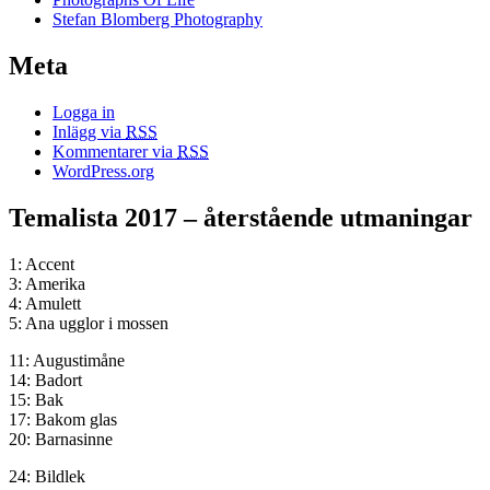
Stefan Blomberg Photography
Meta
Logga in
Inlägg via
RSS
Kommentarer via
RSS
WordPress.org
Temalista 2017 – återstående utmaningar
1: Accent
3: Amerika
4: Amulett
5: Ana ugglor i mossen
11: Augustimåne
14: Badort
15: Bak
17: Bakom glas
20: Barnasinne
24: Bildlek