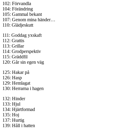
102: Förvandla
104: Förändring
105: Gammal bekant
107: Genom mina händer…
110: Glädjeskutt
111: Goddag yxskaft
112: Grattis
113: Grillar
114: Grodperspektiv
115: Gräddfil
120: Går sin egen väg
125: Hakar på
126: Hasp
129: Hemlagat
130: Herrarna i hagen
132: Hinder
133: Hjul
134: Hjärtformad
135: Hoj
137: Hurtig
139: Håll i hatten