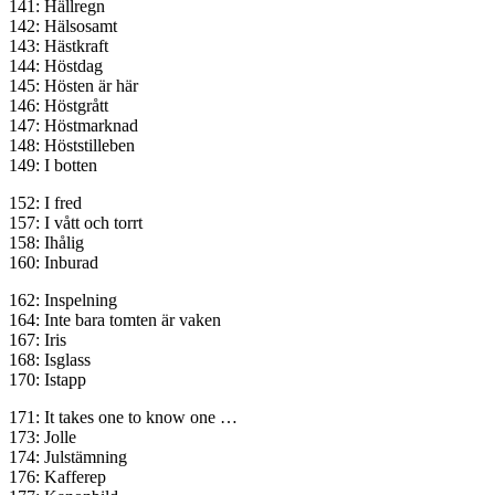
141: Hällregn
142: Hälsosamt
143: Hästkraft
144: Höstdag
145: Hösten är här
146: Höstgrått
147: Höstmarknad
148: Höststilleben
149: I botten
152: I fred
157: I vått och torrt
158: Ihålig
160: Inburad
162: Inspelning
164: Inte bara tomten är vaken
167: Iris
168: Isglass
170: Istapp
171: It takes one to know one …
173: Jolle
174: Julstämning
176: Kafferep