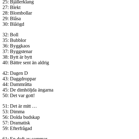
25: Bjällerklang
27: Blekt
28: Blombollar
29: Blåsa
30: Blåögd
32: Boll
35: Bubblor
36: Byggkaos
37: Byggstenar
38: Bytt är bytt
40: Bättre sent än aldrig
42: Dagen D
43: Daggdroppar
44: Dammråtta
45: De dimhöljda ängarna
50: Det var gott!
51: Det är mitt …
53: Dimma
56: Dolda budskap
57: Dramatisk
59: Efterfrågad
61: En doft av sommar