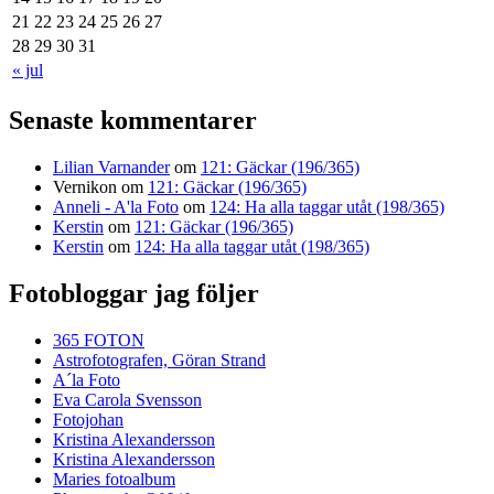
21
22
23
24
25
26
27
28
29
30
31
« jul
Senaste kommentarer
Lilian Varnander
om
121: Gäckar (196/365)
Vernikon
om
121: Gäckar (196/365)
Anneli - A'la Foto
om
124: Ha alla taggar utåt (198/365)
Kerstin
om
121: Gäckar (196/365)
Kerstin
om
124: Ha alla taggar utåt (198/365)
Fotobloggar jag följer
365 FOTON
Astrofotografen, Göran Strand
A´la Foto
Eva Carola Svensson
Fotojohan
Kristina Alexandersson
Kristina Alexandersson
Maries fotoalbum