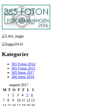
Kategorier
365 Foton 2014
365 Foton 2015
365 foton 2017
366 foton 2016
augusti 2017
M
T
O
T
F
L
S
1
2
3
4
5
6
7
8
9
10
11
12
13
14
15
16
17
18
19
20