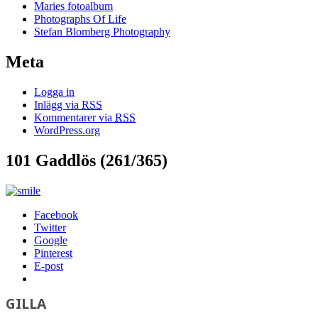
Maries fotoalbum
Photographs Of Life
Stefan Blomberg Photography
Meta
Logga in
Inlägg via
RSS
Kommentarer via
RSS
WordPress.org
101 Gaddlös (261/365)
Facebook
Twitter
Google
Pinterest
E-post
GILLA