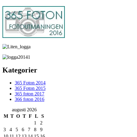
Kategorier
365 Foton 2014
365 Foton 2015
365 foton 2017
366 foton 2016
augusti 2026
M
T
O
T
F
L
S
1
2
3
4
5
6
7
8
9
10
11
12
13
14
15
16