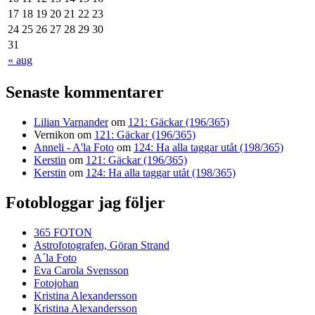
17
18
19
20
21
22
23
24
25
26
27
28
29
30
31
« aug
Senaste kommentarer
Lilian Varnander
om
121: Gäckar (196/365)
Vernikon
om
121: Gäckar (196/365)
Anneli - A'la Foto
om
124: Ha alla taggar utåt (198/365)
Kerstin
om
121: Gäckar (196/365)
Kerstin
om
124: Ha alla taggar utåt (198/365)
Fotobloggar jag följer
365 FOTON
Astrofotografen, Göran Strand
A´la Foto
Eva Carola Svensson
Fotojohan
Kristina Alexandersson
Kristina Alexandersson