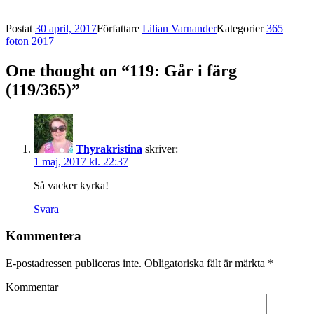
Postat
30 april, 2017
Författare
Lilian Varnander
Kategorier
365
foton 2017
One thought on “119: Går i färg
(119/365)”
Thyrakristina
skriver:
1 maj, 2017 kl. 22:37
Så vacker kyrka!
Svara
Kommentera
E-postadressen publiceras inte.
Obligatoriska fält är märkta
*
Kommentar