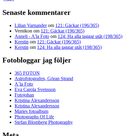
Senaste kommentarer
Lilian Varnander
om
121: Gäckar (196/365)
Vernikon
om
121: Gäckar (196/365)
Anneli - A'la Foto
om
124: Ha alla taggar utåt (198/365)
Kerstin
om
121: Gäckar (196/365)
Kerstin
om
124: Ha alla taggar utåt (198/365)
Fotobloggar jag följer
365 FOTON
Astrofotografen, Göran Strand
A´la Foto
Eva Carola Svensson
Fotojohan
Kristina Alexandersson
Kristina Alexandersson
Maries fotoalbum
Photographs Of Life
Stefan Blomberg Photography
Meta