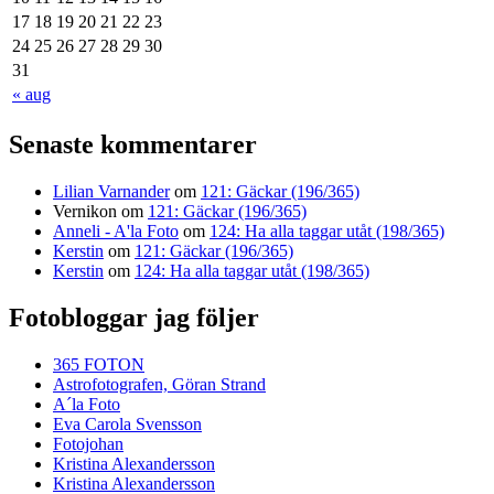
17
18
19
20
21
22
23
24
25
26
27
28
29
30
31
« aug
Senaste kommentarer
Lilian Varnander
om
121: Gäckar (196/365)
Vernikon
om
121: Gäckar (196/365)
Anneli - A'la Foto
om
124: Ha alla taggar utåt (198/365)
Kerstin
om
121: Gäckar (196/365)
Kerstin
om
124: Ha alla taggar utåt (198/365)
Fotobloggar jag följer
365 FOTON
Astrofotografen, Göran Strand
A´la Foto
Eva Carola Svensson
Fotojohan
Kristina Alexandersson
Kristina Alexandersson