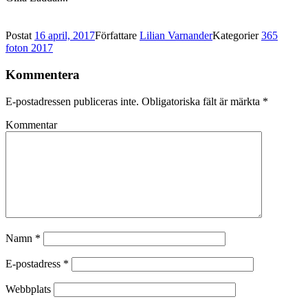
Postat
16 april, 2017
Författare
Lilian Varnander
Kategorier
365
foton 2017
Kommentera
E-postadressen publiceras inte.
Obligatoriska fält är märkta
*
Kommentar
Namn
*
E-postadress
*
Webbplats