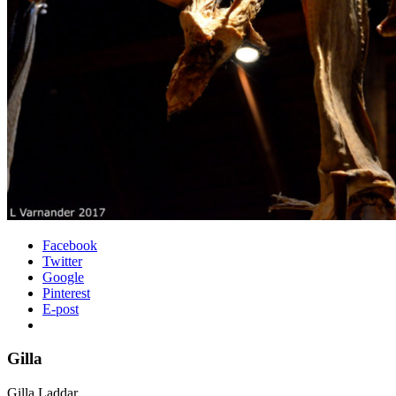
Facebook
Twitter
Google
Pinterest
E-post
Gilla
Gilla
Laddar...