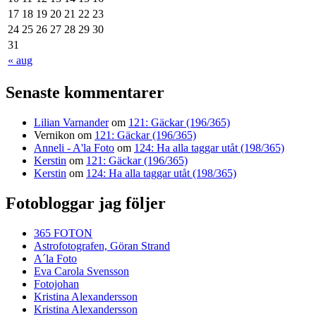
17
18
19
20
21
22
23
24
25
26
27
28
29
30
31
« aug
Senaste kommentarer
Lilian Varnander
om
121: Gäckar (196/365)
Vernikon
om
121: Gäckar (196/365)
Anneli - A'la Foto
om
124: Ha alla taggar utåt (198/365)
Kerstin
om
121: Gäckar (196/365)
Kerstin
om
124: Ha alla taggar utåt (198/365)
Fotobloggar jag följer
365 FOTON
Astrofotografen, Göran Strand
A´la Foto
Eva Carola Svensson
Fotojohan
Kristina Alexandersson
Kristina Alexandersson