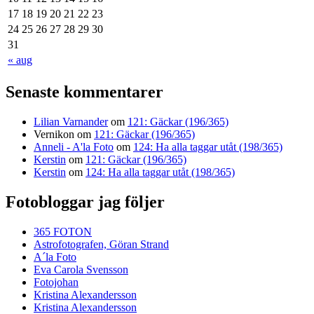
17
18
19
20
21
22
23
24
25
26
27
28
29
30
31
« aug
Senaste kommentarer
Lilian Varnander
om
121: Gäckar (196/365)
Vernikon
om
121: Gäckar (196/365)
Anneli - A'la Foto
om
124: Ha alla taggar utåt (198/365)
Kerstin
om
121: Gäckar (196/365)
Kerstin
om
124: Ha alla taggar utåt (198/365)
Fotobloggar jag följer
365 FOTON
Astrofotografen, Göran Strand
A´la Foto
Eva Carola Svensson
Fotojohan
Kristina Alexandersson
Kristina Alexandersson