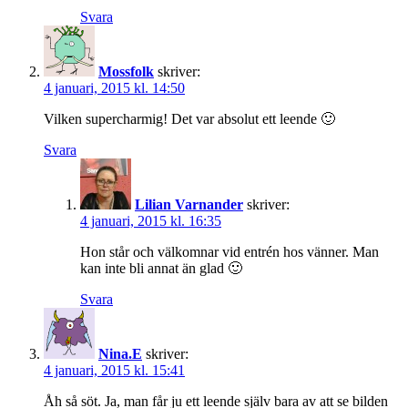
Svara
Mossfolk
skriver:
4 januari, 2015 kl. 14:50
Vilken supercharmig! Det var absolut ett leende 🙂
Svara
Lilian Varnander
skriver:
4 januari, 2015 kl. 16:35
Hon står och välkomnar vid entrén hos vänner. Man
kan inte bli annat än glad 🙂
Svara
Nina.E
skriver:
4 januari, 2015 kl. 15:41
Åh så söt. Ja, man får ju ett leende själv bara av att se bilden