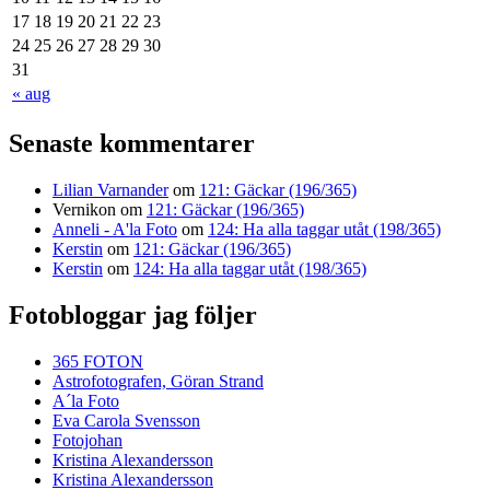
17
18
19
20
21
22
23
24
25
26
27
28
29
30
31
« aug
Senaste kommentarer
Lilian Varnander
om
121: Gäckar (196/365)
Vernikon
om
121: Gäckar (196/365)
Anneli - A'la Foto
om
124: Ha alla taggar utåt (198/365)
Kerstin
om
121: Gäckar (196/365)
Kerstin
om
124: Ha alla taggar utåt (198/365)
Fotobloggar jag följer
365 FOTON
Astrofotografen, Göran Strand
A´la Foto
Eva Carola Svensson
Fotojohan
Kristina Alexandersson
Kristina Alexandersson