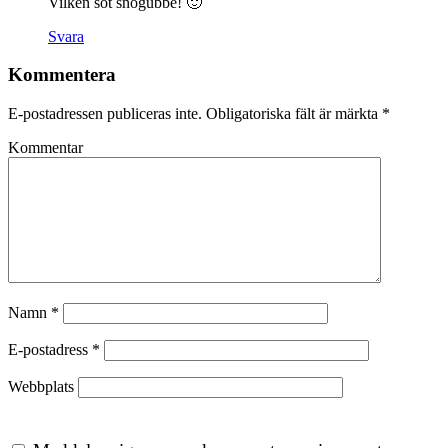
Vilken söt snögubbe! 🙂
Svara
Kommentera
E-postadressen publiceras inte.
Obligatoriska fält är märkta
*
Kommentar
Namn
*
E-postadress
*
Webbplats