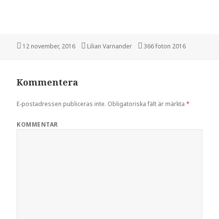
Postat
12 november, 2016
Författare
Lilian Varnander
Kategorier
366 foton 2016
Kommentera
E-postadressen publiceras inte.
Obligatoriska fält är märkta
*
KOMMENTAR