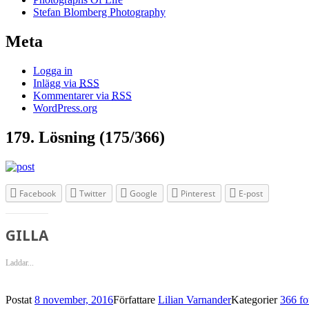
Stefan Blomberg Photography
Meta
Logga in
Inlägg via
RSS
Kommentarer via
RSS
WordPress.org
179. Lösning (175/366)
Facebook
Twitter
Google
Pinterest
E-post
GILLA
Laddar...
Postat
8 november, 2016
Författare
Lilian Varnander
Kategorier
366 fo