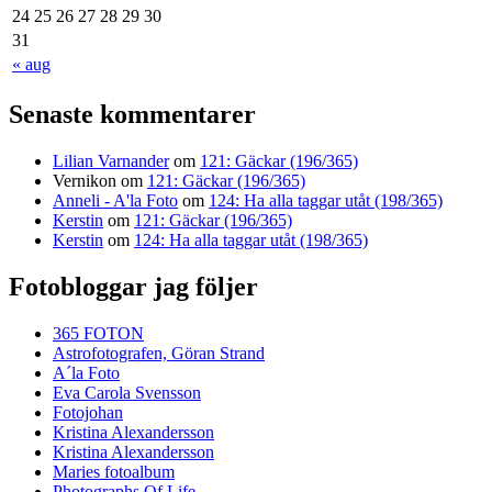
24
25
26
27
28
29
30
31
« aug
Senaste kommentarer
Lilian Varnander
om
121: Gäckar (196/365)
Vernikon
om
121: Gäckar (196/365)
Anneli - A'la Foto
om
124: Ha alla taggar utåt (198/365)
Kerstin
om
121: Gäckar (196/365)
Kerstin
om
124: Ha alla taggar utåt (198/365)
Fotobloggar jag följer
365 FOTON
Astrofotografen, Göran Strand
A´la Foto
Eva Carola Svensson
Fotojohan
Kristina Alexandersson
Kristina Alexandersson
Maries fotoalbum
Photographs Of Life