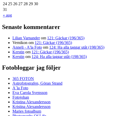
24
25
26
27
28
29
30
31
« aug
Senaste kommentarer
Lilian Varnander
om
121: Gäckar (196/365)
Vernikon
om
121: Gäckar (196/365)
Anneli - A'la Foto
om
124: Ha alla taggar utåt (198/365)
Kerstin
om
121: Gäckar (196/365)
Kerstin
om
124: Ha alla taggar utåt (198/365)
Fotobloggar jag följer
365 FOTON
Astrofotografen, Göran Strand
A´la Foto
Eva Carola Svensson
Fotojohan
Kristina Alexandersson
Kristina Alexandersson
Maries fotoalbum
Photographs Of Life