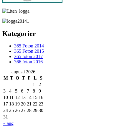
Kategorier
365 Foton 2014
365 Foton 2015
365 foton 2017
366 foton 2016
augusti 2026
M
T
O
T
F
L
S
1
2
3
4
5
6
7
8
9
10
11
12
13
14
15
16
17
18
19
20
21
22
23
24
25
26
27
28
29
30
31
« aug