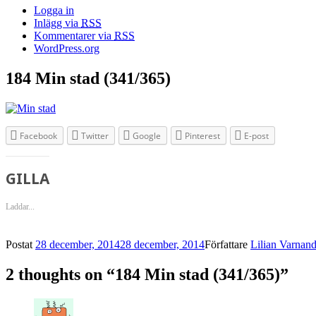
Logga in
Inlägg via
RSS
Kommentarer via
RSS
WordPress.org
184 Min stad (341/365)
Facebook
Twitter
Google
Pinterest
E-post
GILLA
Laddar...
Postat
28 december, 2014
28 december, 2014
Författare
Lilian Varnand
2 thoughts on “184 Min stad (341/365)”