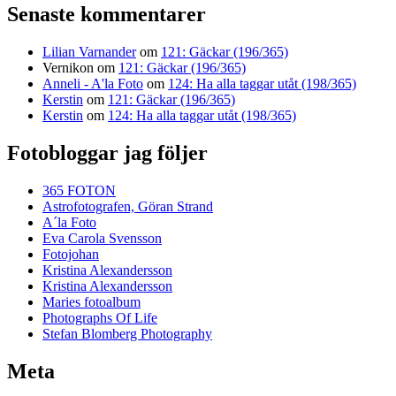
Senaste kommentarer
Lilian Varnander
om
121: Gäckar (196/365)
Vernikon
om
121: Gäckar (196/365)
Anneli - A'la Foto
om
124: Ha alla taggar utåt (198/365)
Kerstin
om
121: Gäckar (196/365)
Kerstin
om
124: Ha alla taggar utåt (198/365)
Fotobloggar jag följer
365 FOTON
Astrofotografen, Göran Strand
A´la Foto
Eva Carola Svensson
Fotojohan
Kristina Alexandersson
Kristina Alexandersson
Maries fotoalbum
Photographs Of Life
Stefan Blomberg Photography
Meta