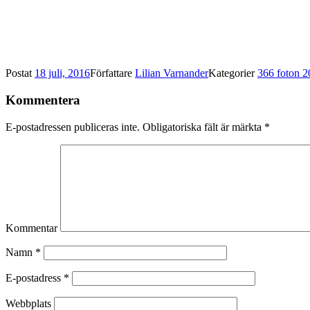
Postat
18 juli, 2016
Författare
Lilian Varnander
Kategorier
366 foton 
Kommentera
E-postadressen publiceras inte.
Obligatoriska fält är märkta
*
Kommentar
Namn
*
E-postadress
*
Webbplats