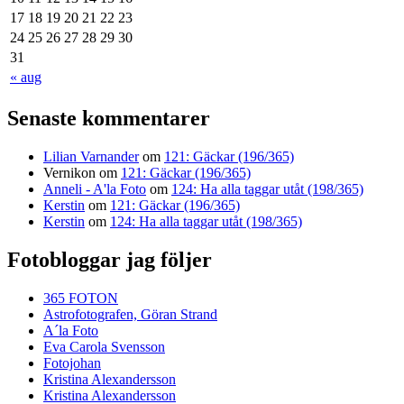
17
18
19
20
21
22
23
24
25
26
27
28
29
30
31
« aug
Senaste kommentarer
Lilian Varnander
om
121: Gäckar (196/365)
Vernikon
om
121: Gäckar (196/365)
Anneli - A'la Foto
om
124: Ha alla taggar utåt (198/365)
Kerstin
om
121: Gäckar (196/365)
Kerstin
om
124: Ha alla taggar utåt (198/365)
Fotobloggar jag följer
365 FOTON
Astrofotografen, Göran Strand
A´la Foto
Eva Carola Svensson
Fotojohan
Kristina Alexandersson
Kristina Alexandersson