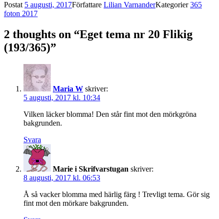
Postat
5 augusti, 2017
Författare
Lilian Varnander
Kategorier
365
foton 2017
2 thoughts on “Eget tema nr 20 Flikig
(193/365)”
Maria W
skriver:
5 augusti, 2017 kl. 10:34
Vilken läcker blomma! Den står fint mot den mörkgröna
bakgrunden.
Svara
Marie i Skrifvarstugan
skriver:
8 augusti, 2017 kl. 06:53
Å så vacker blomma med härlig färg ! Trevligt tema. Gör sig
fint mot den mörkare bakgrunden.