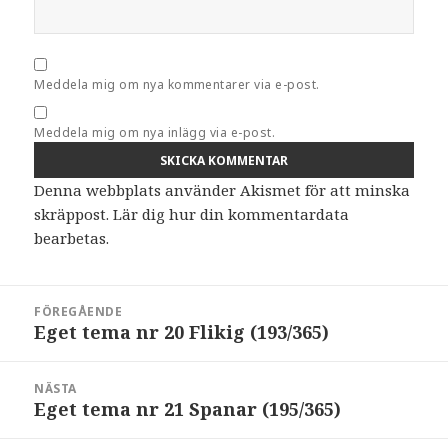
Meddela mig om nya kommentarer via e-post.
Meddela mig om nya inlägg via e-post.
Denna webbplats använder Akismet för att minska
skräppost.
Lär dig hur din kommentardata
bearbetas
.
Inläggsnavigering
FÖREGÅENDE
Eget tema nr 20 Flikig (193/365)
Föregående
inlägg:
NÄSTA
Eget tema nr 21 Spanar (195/365)
Nästa
inlägg: