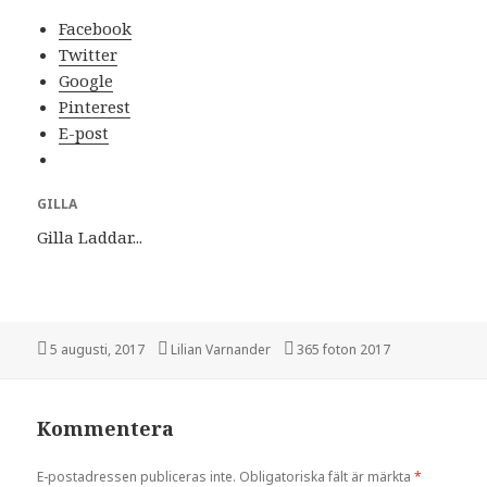
Facebook
Twitter
Google
Pinterest
E-post
GILLA
Gilla
Laddar...
Postat
5 augusti, 2017
Författare
Lilian Varnander
Kategorier
365 foton 2017
Kommentera
E-postadressen publiceras inte.
Obligatoriska fält är märkta
*