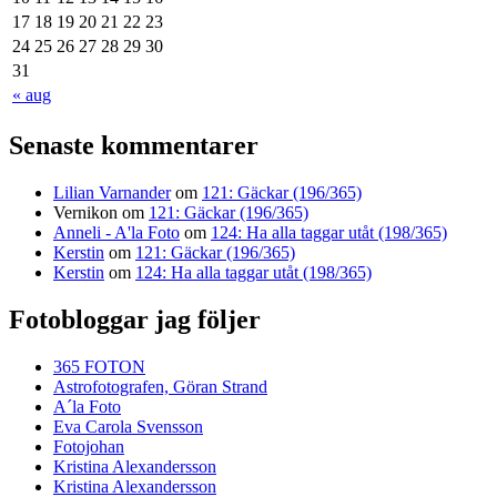
17
18
19
20
21
22
23
24
25
26
27
28
29
30
31
« aug
Senaste kommentarer
Lilian Varnander
om
121: Gäckar (196/365)
Vernikon
om
121: Gäckar (196/365)
Anneli - A'la Foto
om
124: Ha alla taggar utåt (198/365)
Kerstin
om
121: Gäckar (196/365)
Kerstin
om
124: Ha alla taggar utåt (198/365)
Fotobloggar jag följer
365 FOTON
Astrofotografen, Göran Strand
A´la Foto
Eva Carola Svensson
Fotojohan
Kristina Alexandersson
Kristina Alexandersson