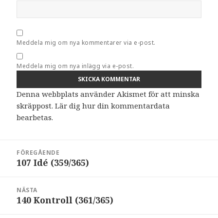
Meddela mig om nya kommentarer via e-post.
Meddela mig om nya inlägg via e-post.
Denna webbplats använder Akismet för att minska
skräppost.
Lär dig hur din kommentardata
bearbetas
.
Inläggsnavigering
FÖREGÅENDE
107 Idé (359/365)
Föregående
inlägg:
NÄSTA
140 Kontroll (361/365)
Nästa
inlägg: