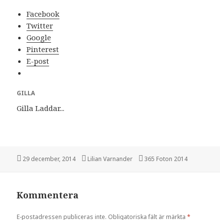
Facebook
Twitter
Google
Pinterest
E-post
GILLA
Gilla
Laddar...
Postat
29 december, 2014
Författare
Lilian Varnander
Kategorier
365 Foton 2014
Kommentera
E-postadressen publiceras inte.
Obligatoriska fält är märkta
*