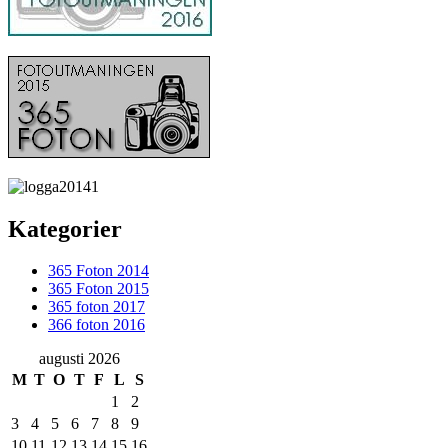
Kategorier
365 Foton 2014
365 Foton 2015
365 foton 2017
366 foton 2016
augusti 2026
M
T
O
T
F
L
S
1
2
3
4
5
6
7
8
9
10
11
12
13
14
15
16