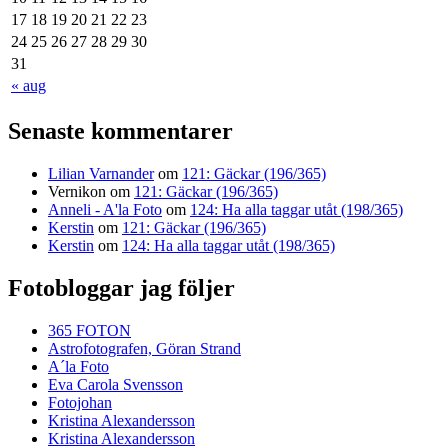
17
18
19
20
21
22
23
24
25
26
27
28
29
30
31
« aug
Senaste kommentarer
Lilian Varnander
om
121: Gäckar (196/365)
Vernikon
om
121: Gäckar (196/365)
Anneli - A'la Foto
om
124: Ha alla taggar utåt (198/365)
Kerstin
om
121: Gäckar (196/365)
Kerstin
om
124: Ha alla taggar utåt (198/365)
Fotobloggar jag följer
365 FOTON
Astrofotografen, Göran Strand
A´la Foto
Eva Carola Svensson
Fotojohan
Kristina Alexandersson
Kristina Alexandersson