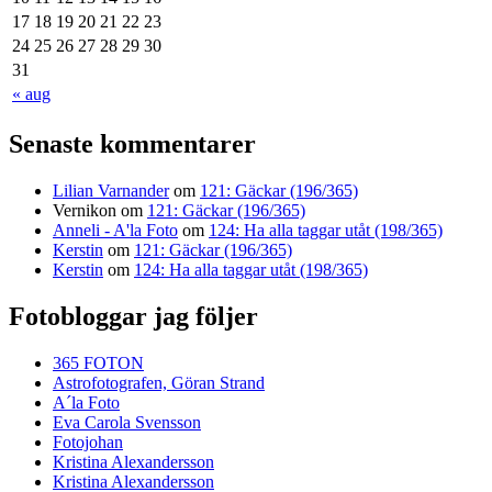
17
18
19
20
21
22
23
24
25
26
27
28
29
30
31
« aug
Senaste kommentarer
Lilian Varnander
om
121: Gäckar (196/365)
Vernikon
om
121: Gäckar (196/365)
Anneli - A'la Foto
om
124: Ha alla taggar utåt (198/365)
Kerstin
om
121: Gäckar (196/365)
Kerstin
om
124: Ha alla taggar utåt (198/365)
Fotobloggar jag följer
365 FOTON
Astrofotografen, Göran Strand
A´la Foto
Eva Carola Svensson
Fotojohan
Kristina Alexandersson
Kristina Alexandersson