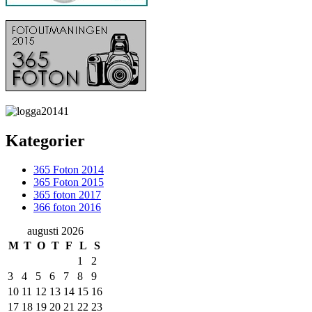
Kategorier
365 Foton 2014
365 Foton 2015
365 foton 2017
366 foton 2016
augusti 2026
M
T
O
T
F
L
S
1
2
3
4
5
6
7
8
9
10
11
12
13
14
15
16
17
18
19
20
21
22
23