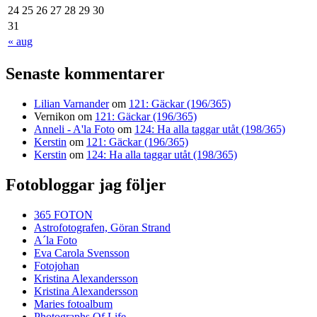
24
25
26
27
28
29
30
31
« aug
Senaste kommentarer
Lilian Varnander
om
121: Gäckar (196/365)
Vernikon
om
121: Gäckar (196/365)
Anneli - A'la Foto
om
124: Ha alla taggar utåt (198/365)
Kerstin
om
121: Gäckar (196/365)
Kerstin
om
124: Ha alla taggar utåt (198/365)
Fotobloggar jag följer
365 FOTON
Astrofotografen, Göran Strand
A´la Foto
Eva Carola Svensson
Fotojohan
Kristina Alexandersson
Kristina Alexandersson
Maries fotoalbum
Photographs Of Life