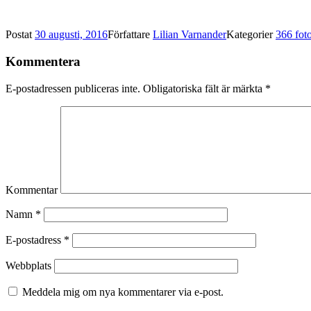
Postat
30 augusti, 2016
Författare
Lilian Varnander
Kategorier
366 fot
Kommentera
E-postadressen publiceras inte.
Obligatoriska fält är märkta
*
Kommentar
Namn
*
E-postadress
*
Webbplats
Meddela mig om nya kommentarer via e-post.