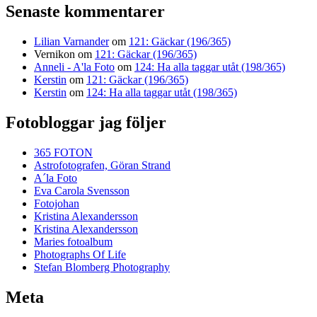
Senaste kommentarer
Lilian Varnander
om
121: Gäckar (196/365)
Vernikon
om
121: Gäckar (196/365)
Anneli - A'la Foto
om
124: Ha alla taggar utåt (198/365)
Kerstin
om
121: Gäckar (196/365)
Kerstin
om
124: Ha alla taggar utåt (198/365)
Fotobloggar jag följer
365 FOTON
Astrofotografen, Göran Strand
A´la Foto
Eva Carola Svensson
Fotojohan
Kristina Alexandersson
Kristina Alexandersson
Maries fotoalbum
Photographs Of Life
Stefan Blomberg Photography
Meta