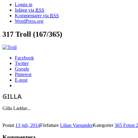
Logga in
Inlägg via
RSS
Kommentarer via
RSS
WordPress.org
317 Troll (167/365)
Facebook
Twitter
Google
Pinterest
E-post
GILLA
Gilla
Laddar...
Postat
13 juli, 2014
Författare
Lilian Varnander
Kategorier
365 Foton 
Kommentera