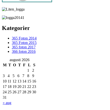
Kategorier
365 Foton 2014
365 Foton 2015
365 foton 2017
366 foton 2016
augusti 2026
M
T
O
T
F
L
S
1
2
3
4
5
6
7
8
9
10
11
12
13
14
15
16
17
18
19
20
21
22
23
24
25
26
27
28
29
30
31
« aug