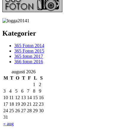
Kategorier
365 Foton 2014
365 Foton 2015
365 foton 2017
366 foton 2016
augusti 2026
M
T
O
T
F
L
S
1
2
3
4
5
6
7
8
9
10
11
12
13
14
15
16
17
18
19
20
21
22
23
24
25
26
27
28
29
30
31
« aug