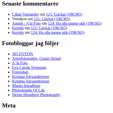
Senaste kommentarer
Lilian Varnander
om
121: Gäckar (196/365)
Vernikon
om
121: Gäckar (196/365)
Anneli - A'la Foto
om
124: Ha alla taggar utåt (198/365)
Kerstin
om
121: Gäckar (196/365)
Kerstin
om
124: Ha alla taggar utåt (198/365)
Fotobloggar jag följer
365 FOTON
Astrofotografen, Göran Strand
A´la Foto
Eva Carola Svensson
Fotojohan
Kristina Alexandersson
Kristina Alexandersson
Maries fotoalbum
Photographs Of Life
Stefan Blomberg Photography
Meta