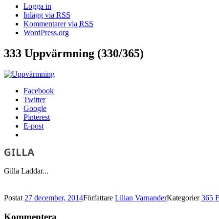
Logga in
Inlägg via
RSS
Kommentarer via
RSS
WordPress.org
333 Uppvärmning (330/365)
Facebook
Twitter
Google
Pinterest
E-post
GILLA
Gilla
Laddar...
Postat
27 december, 2014
Författare
Lilian Varnander
Kategorier
365 
Kommentera