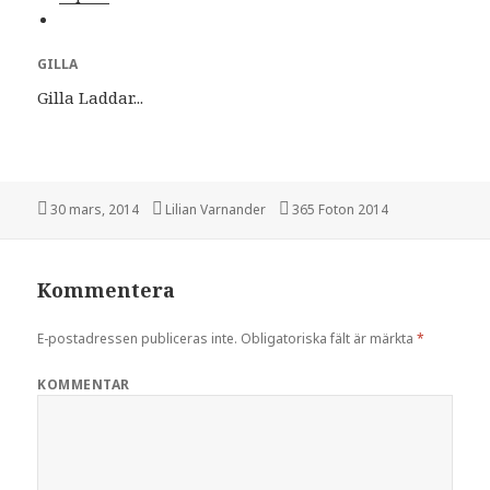
GILLA
Gilla
Laddar...
Postat
30 mars, 2014
Författare
Lilian Varnander
Kategorier
365 Foton 2014
Kommentera
E-postadressen publiceras inte.
Obligatoriska fält är märkta
*
KOMMENTAR