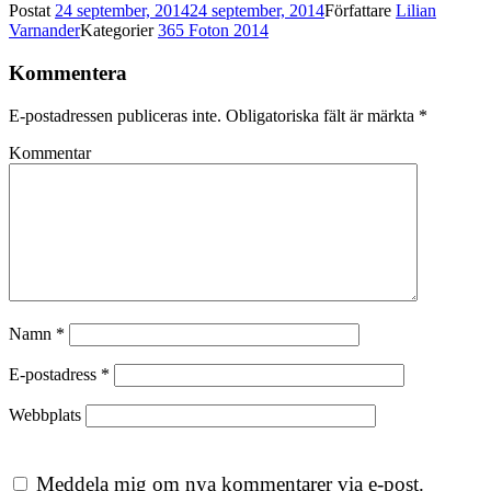
Postat
24 september, 2014
24 september, 2014
Författare
Lilian
Varnander
Kategorier
365 Foton 2014
Kommentera
E-postadressen publiceras inte.
Obligatoriska fält är märkta
*
Kommentar
Namn
*
E-postadress
*
Webbplats
Meddela mig om nya kommentarer via e-post.