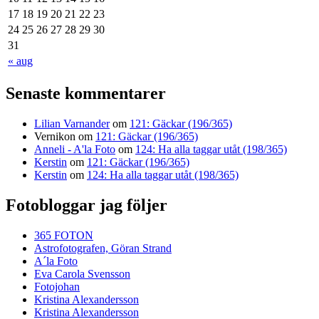
17
18
19
20
21
22
23
24
25
26
27
28
29
30
31
« aug
Senaste kommentarer
Lilian Varnander
om
121: Gäckar (196/365)
Vernikon
om
121: Gäckar (196/365)
Anneli - A'la Foto
om
124: Ha alla taggar utåt (198/365)
Kerstin
om
121: Gäckar (196/365)
Kerstin
om
124: Ha alla taggar utåt (198/365)
Fotobloggar jag följer
365 FOTON
Astrofotografen, Göran Strand
A´la Foto
Eva Carola Svensson
Fotojohan
Kristina Alexandersson
Kristina Alexandersson