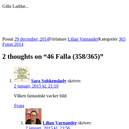
Gilla
Laddar...
Postat
29 december, 2014
Författare
Lilian Varnander
Kategorier
365
Foton 2014
2 thoughts on “46 Falla (358/365)”
Sara Solskenslady
skriver:
2 januari, 2015 kl. 21:10
Vilken fantastiskt vacker bild
Svara
Lilian Varnander
skriver:
2 januari, 2015 kl. 23:56