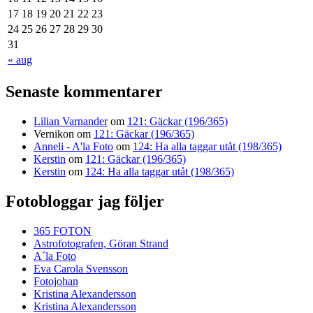
17
18
19
20
21
22
23
24
25
26
27
28
29
30
31
« aug
Senaste kommentarer
Lilian Varnander
om
121: Gäckar (196/365)
Vernikon
om
121: Gäckar (196/365)
Anneli - A'la Foto
om
124: Ha alla taggar utåt (198/365)
Kerstin
om
121: Gäckar (196/365)
Kerstin
om
124: Ha alla taggar utåt (198/365)
Fotobloggar jag följer
365 FOTON
Astrofotografen, Göran Strand
A´la Foto
Eva Carola Svensson
Fotojohan
Kristina Alexandersson
Kristina Alexandersson