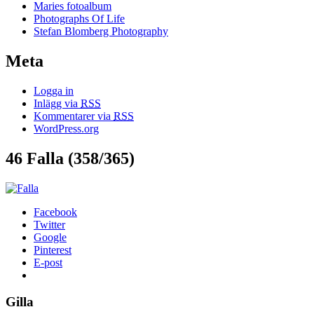
Maries fotoalbum
Photographs Of Life
Stefan Blomberg Photography
Meta
Logga in
Inlägg via
RSS
Kommentarer via
RSS
WordPress.org
46 Falla (358/365)
Facebook
Twitter
Google
Pinterest
E-post
Gilla