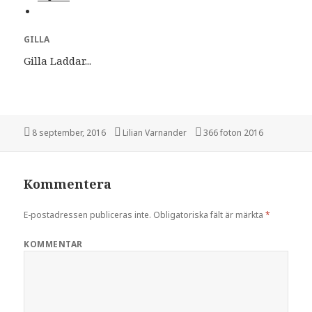
GILLA
Gilla
Laddar...
Postat
8 september, 2016
Författare
Lilian Varnander
Kategorier
366 foton 2016
Kommentera
E-postadressen publiceras inte.
Obligatoriska fält är märkta
*
KOMMENTAR