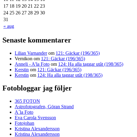
17
18
19
20
21
22
23
24
25
26
27
28
29
30
31
« aug
Senaste kommentarer
Lilian Varnander
om
121: Gäckar (196/365)
Vernikon
om
121: Gäckar (196/365)
Anneli - A'la Foto
om
124: Ha alla taggar utåt (198/365)
Kerstin
om
121: Gäckar (196/365)
Kerstin
om
124: Ha alla taggar utåt (198/365)
Fotobloggar jag följer
365 FOTON
Astrofotografen, Göran Strand
A´la Foto
Eva Carola Svensson
Fotojohan
Kristina Alexandersson
Kristina Alexandersson