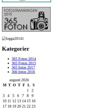
Kategorier
365 Foton 2014
365 Foton 2015
365 foton 2017
366 foton 2016
augusti 2026
M
T
O
T
F
L
S
1
2
3
4
5
6
7
8
9
10
11
12
13
14
15
16
17
18
19
20
21
22
23