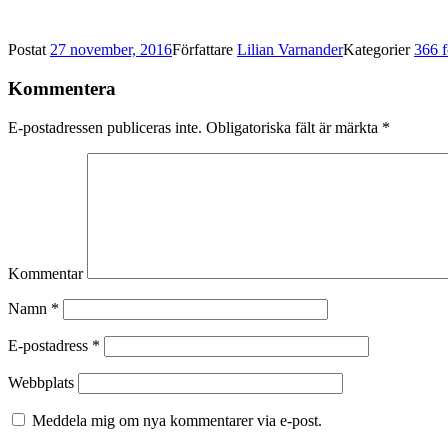
Postat
27 november, 2016
Författare
Lilian Varnander
Kategorier
366 
Kommentera
E-postadressen publiceras inte.
Obligatoriska fält är märkta
*
Kommentar
Namn
*
E-postadress
*
Webbplats
Meddela mig om nya kommentarer via e-post.