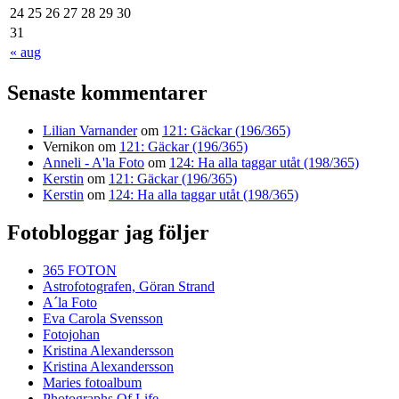
24
25
26
27
28
29
30
31
« aug
Senaste kommentarer
Lilian Varnander
om
121: Gäckar (196/365)
Vernikon
om
121: Gäckar (196/365)
Anneli - A'la Foto
om
124: Ha alla taggar utåt (198/365)
Kerstin
om
121: Gäckar (196/365)
Kerstin
om
124: Ha alla taggar utåt (198/365)
Fotobloggar jag följer
365 FOTON
Astrofotografen, Göran Strand
A´la Foto
Eva Carola Svensson
Fotojohan
Kristina Alexandersson
Kristina Alexandersson
Maries fotoalbum
Photographs Of Life