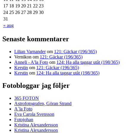
17
18
19
20
21
22
23
24
25
26
27
28
29
30
31
« aug
Senaste kommentarer
Lilian Varnander
om
121: Gäckar (196/365)
Vernikon
om
121: Gäckar (196/365)
Anneli - A'la Foto
om
124: Ha alla taggar utåt (198/365)
Kerstin
om
121: Gäckar (196/365)
Kerstin
om
124: Ha alla taggar utåt (198/365)
Fotobloggar jag följer
365 FOTON
Astrofotografen, Göran Strand
A´la Foto
Eva Carola Svensson
Fotojohan
Kristina Alexandersson
Kristina Alexandersson