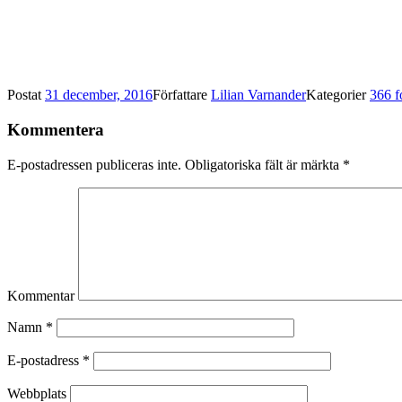
Postat
31 december, 2016
Författare
Lilian Varnander
Kategorier
366 f
Kommentera
E-postadressen publiceras inte.
Obligatoriska fält är märkta
*
Kommentar
Namn
*
E-postadress
*
Webbplats