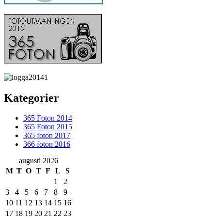
Kategorier
365 Foton 2014
365 Foton 2015
365 foton 2017
366 foton 2016
augusti 2026
M
T
O
T
F
L
S
1
2
3
4
5
6
7
8
9
10
11
12
13
14
15
16
17
18
19
20
21
22
23