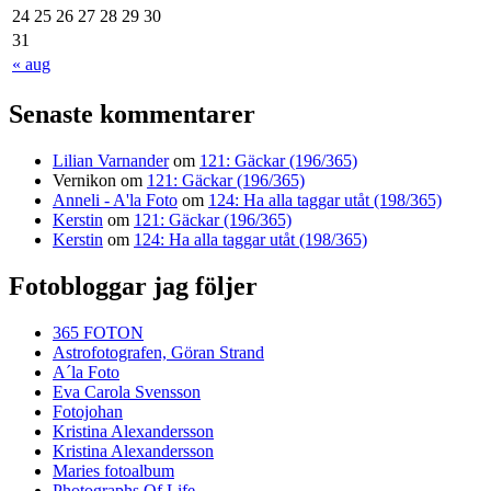
24
25
26
27
28
29
30
31
« aug
Senaste kommentarer
Lilian Varnander
om
121: Gäckar (196/365)
Vernikon
om
121: Gäckar (196/365)
Anneli - A'la Foto
om
124: Ha alla taggar utåt (198/365)
Kerstin
om
121: Gäckar (196/365)
Kerstin
om
124: Ha alla taggar utåt (198/365)
Fotobloggar jag följer
365 FOTON
Astrofotografen, Göran Strand
A´la Foto
Eva Carola Svensson
Fotojohan
Kristina Alexandersson
Kristina Alexandersson
Maries fotoalbum
Photographs Of Life