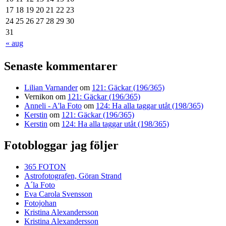
17
18
19
20
21
22
23
24
25
26
27
28
29
30
31
« aug
Senaste kommentarer
Lilian Varnander
om
121: Gäckar (196/365)
Vernikon
om
121: Gäckar (196/365)
Anneli - A'la Foto
om
124: Ha alla taggar utåt (198/365)
Kerstin
om
121: Gäckar (196/365)
Kerstin
om
124: Ha alla taggar utåt (198/365)
Fotobloggar jag följer
365 FOTON
Astrofotografen, Göran Strand
A´la Foto
Eva Carola Svensson
Fotojohan
Kristina Alexandersson
Kristina Alexandersson