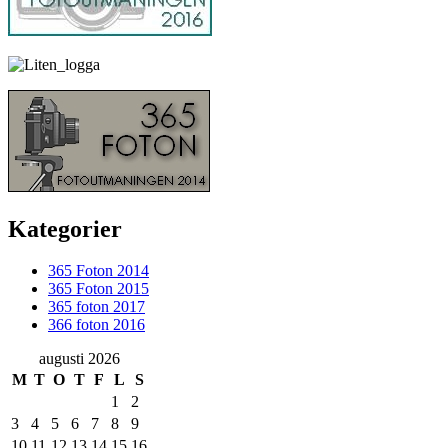
Kategorier
365 Foton 2014
365 Foton 2015
365 foton 2017
366 foton 2016
augusti 2026
M
T
O
T
F
L
S
1
2
3
4
5
6
7
8
9
10
11
12
13
14
15
16