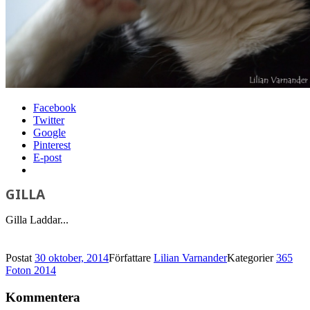
Facebook
Twitter
Google
Pinterest
E-post
GILLA
Gilla
Laddar...
Postat
30 oktober, 2014
Författare
Lilian Varnander
Kategorier
365
Foton 2014
Kommentera