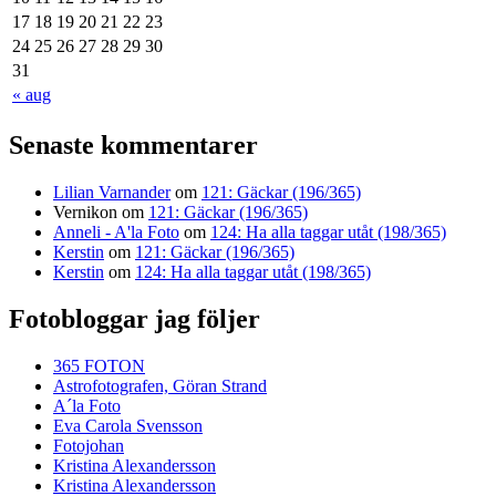
17
18
19
20
21
22
23
24
25
26
27
28
29
30
31
« aug
Senaste kommentarer
Lilian Varnander
om
121: Gäckar (196/365)
Vernikon
om
121: Gäckar (196/365)
Anneli - A'la Foto
om
124: Ha alla taggar utåt (198/365)
Kerstin
om
121: Gäckar (196/365)
Kerstin
om
124: Ha alla taggar utåt (198/365)
Fotobloggar jag följer
365 FOTON
Astrofotografen, Göran Strand
A´la Foto
Eva Carola Svensson
Fotojohan
Kristina Alexandersson
Kristina Alexandersson