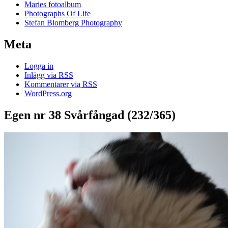
Maries fotoalbum
Photographs Of Life
Stefan Blomberg Photography
Meta
Logga in
Inlägg via
RSS
Kommentarer via
RSS
WordPress.org
Egen nr 38 Svårfångad (232/365)